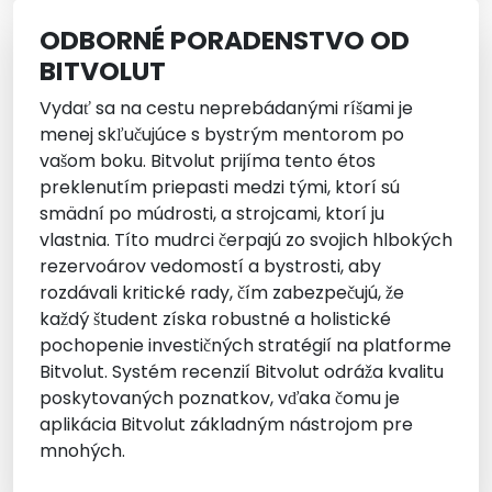
ODBORNÉ PORADENSTVO OD
BITVOLUT
Vydať sa na cestu neprebádanými ríšami je
menej skľučujúce s bystrým mentorom po
vašom boku. Bitvolut prijíma tento étos
preklenutím priepasti medzi tými, ktorí sú
smädní po múdrosti, a strojcami, ktorí ju
vlastnia. Títo mudrci čerpajú zo svojich hlbokých
rezervoárov vedomostí a bystrosti, aby
rozdávali kritické rady, čím zabezpečujú, že
každý študent získa robustné a holistické
pochopenie investičných stratégií na platforme
Bitvolut. Systém recenzií Bitvolut odráža kvalitu
poskytovaných poznatkov, vďaka čomu je
aplikácia Bitvolut základným nástrojom pre
mnohých.