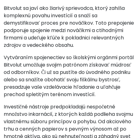
Bitvolut sa javí ako žiarivý sprievodca, ktorý zahŕňa
komplexnú povahu investícií a snaží sa
demystifikovať proces pre nováčikov. Toto prepojenie
podporuje spojenie medzi nováčikmi a ctihodnými
firmami a udeľuje kľúče k pokladnici relevantných
zdrojov a vedeckého obsahu.
Vytváraním spojenectiev so školskými orgánmi portál
Bitvolut umožňuje svojim patrónom získavať múdrosť
od odborníkov. Či už sa pustíte do úvodného podniku
alebo sa snažíte obohatiť svoju fiškálnu bystrosť,
presadzuje vaše vzdelávacie hľadanie a uľahčuje
prechod spletitým terénom investícií.
Investičné nástroje predpokladajú nespočetné
množstvo inkarnácií, z ktorých každá podlieha svojmu
vlastnému súboru princípov a pohybu. Od akciového
trhu a cenných papierov s pevným výnosom až po
hmotné aktíva, ako sú nehnuteľnosti a záhadný svet