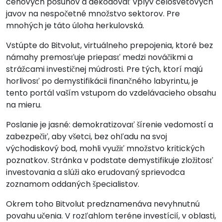
cenových posunov a dekódovať vplyv celosvetových
javov na nespočetné množstvo sektorov. Pre
mnohých je táto úloha herkulovská.
Vstúpte do Bitvolut, virtuálneho prepojenia, ktoré bez
námahy premosťuje priepasť medzi nováčikmi a
strážcami investičnej múdrosti. Pre tých, ktorí majú
horlivosť po demystifikácii finančného labyrintu, je
tento portál vaším vstupom do vzdelávacieho obsahu
na mieru.
Poslanie je jasné: demokratizovať šírenie vedomostí a
zabezpečiť, aby všetci, bez ohľadu na svoj
východiskový bod, mohli využiť množstvo kritických
poznatkov. Stránka v podstate demystifikuje zložitosť
investovania a slúži ako erudovaný sprievodca
zoznamom oddaných špecialistov.
Okrem toho Bitvolut predznamenáva nevyhnutnú
povahu učenia. V rozľahlom teréne investícií, v oblasti,