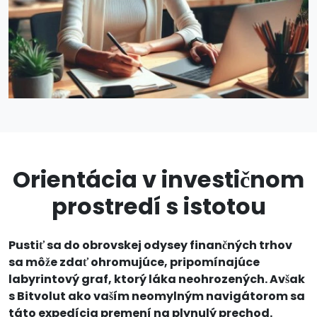
Orientácia v investičnom
prostredí s istotou
Pustiť sa do obrovskej odysey finančných trhov
sa môže zdať ohromujúce, pripomínajúce
labyrintový graf, ktorý láka neohrozených. Avšak
s Bitvolut ako vaším neomylným navigátorom sa
táto expedícia premení na plynulý prechod.