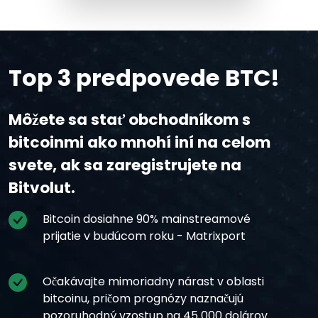
Top 3 predpovede BTC!
Môžete sa stať obchodníkom s
bitcoinmi ako mnohí iní na celom
svete, ak sa zaregistrujete na
Bitvolut.
Bitcoin dosiahne 90% mainstreamové
prijatie v budúcom roku - Matrixport
Očakávajte mimoriadny nárast v oblasti
bitcoinu, pričom prognózy naznačujú
pozoruhodný vzostup na 45 000 dolárov