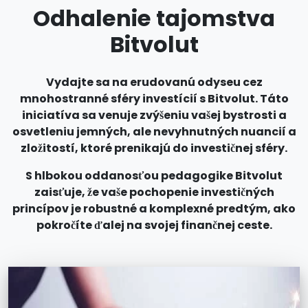
Odhalenie tajomstva
Bitvolut
Vydajte sa na erudovanú odyseu cez
mnohostranné sféry investícií s Bitvolut. Táto
iniciatíva sa venuje zvýšeniu vašej bystrosti a
osvetleniu jemných, ale nevyhnutných nuancií a
zložitostí, ktoré prenikajú do investičnej sféry.
S hlbokou oddanosťou pedagogike Bitvolut
zaisťuje, že vaše pochopenie investičných
princípov je robustné a komplexné predtým, ako
pokročíte ďalej na svojej finančnej ceste.