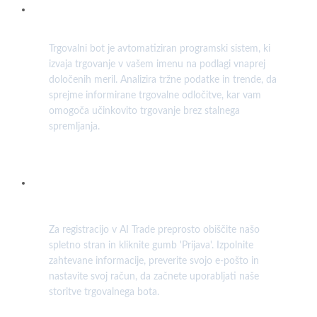
Kaj je trgovalni bot in kako deluje?
Trgovalni bot je avtomatiziran programski sistem, ki
izvaja trgovanje v vašem imenu na podlagi vnaprej
določenih meril. Analizira tržne podatke in trende, da
sprejme informirane trgovalne odločitve, kar vam
omogoča učinkovito trgovanje brez stalnega
spremljanja.
Kako se registriram za uporabo AI Trade
trgovalnega bota?
Za registracijo v AI Trade preprosto obiščite našo
spletno stran in kliknite gumb 'Prijava'. Izpolnite
zahtevane informacije, preverite svojo e-pošto in
nastavite svoj račun, da začnete uporabljati naše
storitve trgovalnega bota.