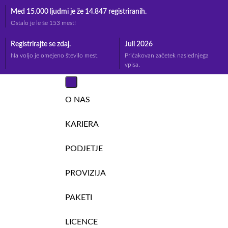
Med 15.000 ljudmi je že 14.847 registriranih.
Ostalo je le še 153 mest!
Registrirajte se zdaj.
Juli 2026
Na voljo je omejeno število mest.
Pričakovan začetek naslednjega
vpisa.
O NAS
KARIERA
PODJETJE
PROVIZIJA
PAKETI
LICENCE