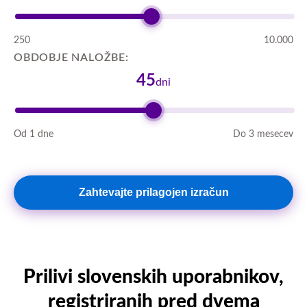
250
10.000
OBDOBJE NALOŽBE:
45
dni
Od 1 dne
Do 3 mesecev
Zahtevajte prilagojen izračun
Prilivi slovenskih uporabnikov,
registriranih pred dvema