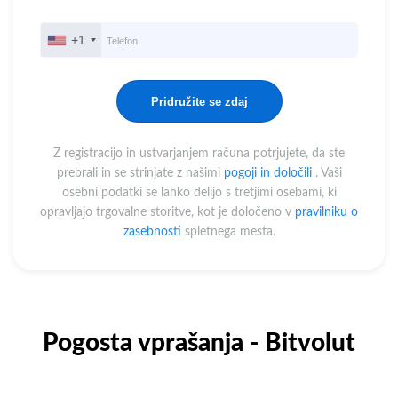
+1
United
States
+1
Z registracijo in ustvarjanjem računa potrjujete, da ste
prebrali in se strinjate z našimi
pogoji in določili
. Vaši
osebni podatki se lahko delijo s tretjimi osebami, ki
opravljajo trgovalne storitve, kot je določeno v
pravilniku o
zasebnosti
spletnega mesta.
Pogosta vprašanja - Bitvolut