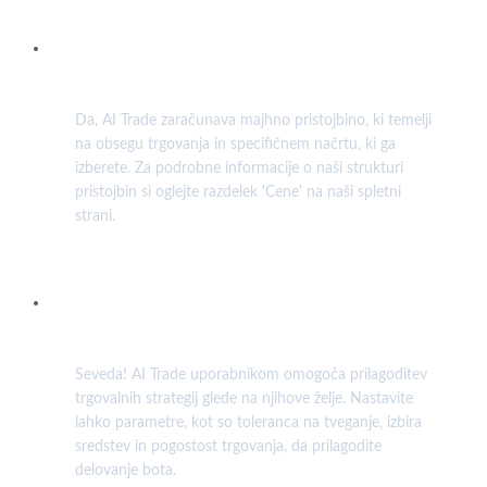
Ali so povezane kakršne koli pristojbine za
uporabo trgovalnega bota?
Da, AI Trade zaračunava majhno pristojbino, ki temelji
na obsegu trgovanja in specifičnem načrtu, ki ga
izberete. Za podrobne informacije o naši strukturi
pristojbin si oglejte razdelek 'Cene' na naši spletni
strani.
Ali lahko prilagodim trgovalne strategije
bota?
Seveda! AI Trade uporabnikom omogoča prilagoditev
trgovalnih strategij glede na njihove želje. Nastavite
lahko parametre, kot so toleranca na tveganje, izbira
sredstev in pogostost trgovanja, da prilagodite
delovanje bota.