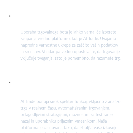
Ali je varno uporabljati trgovalni bot?
Uporaba trgovalnega bota je lahko varna, če izberete
zaupanja vredno platformo, kot je AI Trade. Uvajamo
napredne varnostne ukrepe za zaščito vaših podatkov
in sredstev. Vendar pa vedno upoštevajte, da trgovanje
vključuje tveganja, zato je pomembno, da razumete trg.
Kakšne funkcije ponuja AI Trade za svoj
trgovalni bot?
AI Trade ponuja širok spekter funkcij, vključno z analizo
trga v realnem času, avtomatiziranim trgovanjem,
prilagodljivimi strategijami, možnostmi za testiranje
nazaj in uporabniku prijaznim vmesnikom. Naša
platforma je zasnovana tako, da izboljša vaše izkušnje