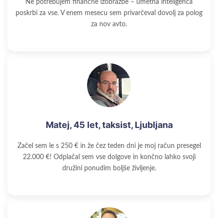
Ne potrebujem finančne izobrazbe – umetna inteligenca
poskrbi za vse. V enem mesecu sem privarčeval dovolj za polog
za nov avto.
Matej, 45 let, taksist, Ljubljana
Začel sem le s 250 € in že čez teden dni je moj račun presegel
22.000 €! Odplačal sem vse dolgove in končno lahko svoji
družini ponudim boljše življenje.