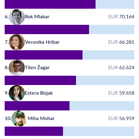
6.
Rok Mlakar
EUR
70.164
7.
Veronika Hribar
EUR
66.281
8.
Tilen Žagar
EUR
62.624
9.
Estera Bizjak
EUR
59.658
10.
Miha Mohar
EUR
56.959