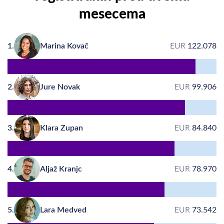
mesecema
1.
Marina Kovač
EUR
122.078
2.
Jure Novak
EUR
99.906
3.
Klara Zupan
EUR
84.840
4.
Aljaž Kranjc
EUR
78.970
5.
Lara Medved
EUR
73.542