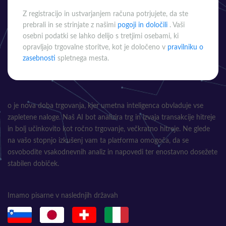
Z registracijo in ustvarjanjem računa potrjujete, da ste
prebrali in se strinjate z našimi
pogoji in določili
. Vaši
osebni podatki se lahko delijo s tretjimi osebami, ki
opravljajo trgovalne storitve, kot je določeno v
pravilniku o
zasebnosti
spletnega mesta.
o je nova doba trgovanja, kjer umetna inteligenca obvladuje vse
zapletene naloge. Naš AI bot analizira trg in izvaja transakcije hitreje
in bolj učinkovito kot ročno trgovanje, večkratno hitreje. Ne glede
na vašo stopnjo izkušenj vam ta platforma omogoča, da se
osvobodite vsakodnevnih analiz in napovedi ter enostavno dosežete
stabilen dobiček.
Imamo pisarne v naslednjih državah