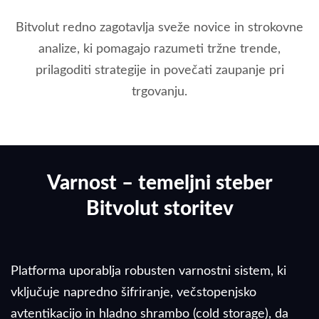
Bitvolut redno zagotavlja sveže novice in strokovne
analize, ki pomagajo razumeti tržne trende,
prilagoditi strategije in povečati zaupanje pri
trgovanju.
Varnost – temeljni steber
Bitvolut storitev
Platforma uporablja robusten varnostni sistem, ki
vključuje napredno šifriranje, večstopenjsko
avtentikacijo in hladno shrambo (cold storage), da