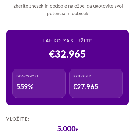
Izberite znesek in obdobje naložbe, da ugotovite svoj
potencialni dobiček
LAHKO ZASLUŽITE
€32.965
DONOSNOST
PRIHODEK
559
%
€
27.965
VLOŽITE:
5.000
€